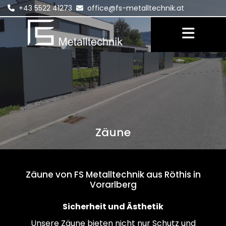
+43 5522 41273
office@fs-metalltechnik.at


Zäune
Zäune von FS Metalltechnik aus Röthis in
Vorarlberg
Sicherheit und Ästhetik
Unsere Zäune bieten nicht nur Schutz und