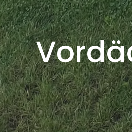
Vordä