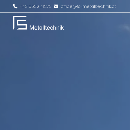
+43 5522 41273
office@fs-metalltechnik.at

