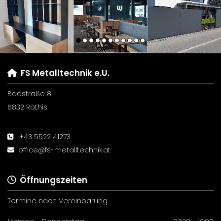
FS Metalltechnik e.U.

Badstraße 8
6832 Röthis
+43 5522 41273

office@fs-metalltechnik.at

Öffnungszeiten

Termine nach Vereinbarung