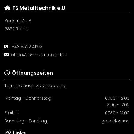
FS Metalltechnik e.U.

Badstraße 8
6832 Röthis
+43 5522 41273

office@fs-metalltechnik.at

Öffnungszeiten

Termine nach Vereinbarung
Montag - Donnerstag
07:30 - 12:00
13:00 - 17:00
Freitag
07:30 - 12:00
Samstag - Sonntag
geschlossen
Links
