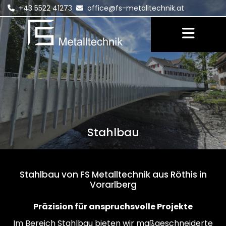
+43 5522 41273
office@fs-metalltechnik.at


Stahlbau
Stahlbau von FS Metalltechnik aus Röthis in
Vorarlberg
Präzision für anspruchsvolle Projekte
Im Bereich Stahlbau bieten wir maßgeschneiderte